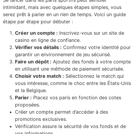
intimidant, mais avec quelques étapes simples, vous
serez prêt à parier en un rien de temps. Voici un guide
étape par étape pour débuter :
Créer un compte :
Inscrivez-vous sur un site de
casino en ligne de confiance.
Vérifier vos détails :
Confirmez votre identité pour
garantir un environnement de jeu sécurisé.
Faire un dépôt :
Ajoutez des fonds à votre compte
en utilisant une méthode de paiement sécurisée.
Choisir votre match :
Sélectionnez le match qui
vous intéresse, comme le choc entre les États-Unis
et la Belgique.
Parier :
Placez vos paris en fonction des cotes
proposées.
Créer un compte permet d’accéder à des
promotions exclusives.
Vérification assure la sécurité de vos fonds et de
vos informations.