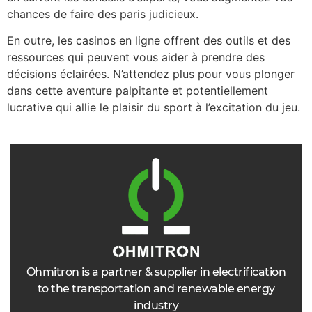
chances de faire des paris judicieux.
En outre, les casinos en ligne offrent des outils et des
ressources qui peuvent vous aider à prendre des
décisions éclairées. N’attendez plus pour vous plonger
dans cette aventure palpitante et potentiellement
lucrative qui allie le plaisir du sport à l’excitation du jeu.
Ohmitron is a partner & supplier in electrification
to the transportation and renewable energy
industry