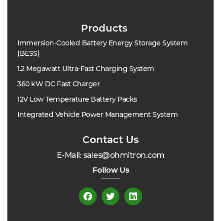
Products
Immersion-Cooled Battery Energy Storage System
(BESS)
1.2 Megawatt Ultra-Fast Charging System
360 kW DC Fast Charger
12V Low Temperature Battery Packs
Integrated Vehicle Power Management System
Contact Us
E-Mail: sales@ohmitron.com
Follow Us