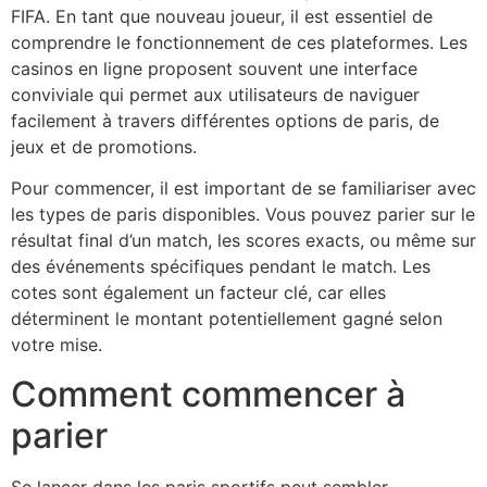
FIFA. En tant que nouveau joueur, il est essentiel de
comprendre le fonctionnement de ces plateformes. Les
casinos en ligne proposent souvent une interface
conviviale qui permet aux utilisateurs de naviguer
facilement à travers différentes options de paris, de
jeux et de promotions.
Pour commencer, il est important de se familiariser avec
les types de paris disponibles. Vous pouvez parier sur le
résultat final d’un match, les scores exacts, ou même sur
des événements spécifiques pendant le match. Les
cotes sont également un facteur clé, car elles
déterminent le montant potentiellement gagné selon
votre mise.
Comment commencer à
parier
Se lancer dans les paris sportifs peut sembler