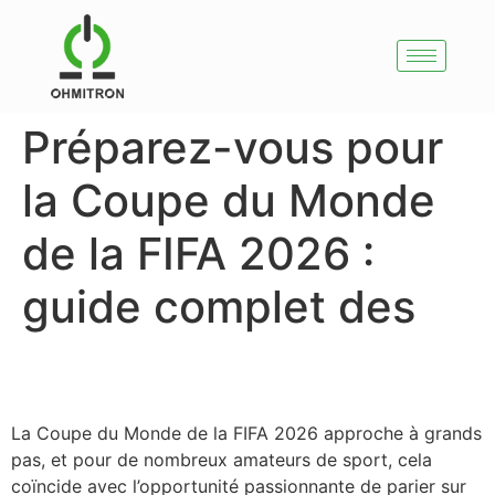
Préparez-vous pour
la Coupe du Monde
de la FIFA 2026 :
guide complet des
La Coupe du Monde de la FIFA 2026 approche à grands
pas, et pour de nombreux amateurs de sport, cela
coïncide avec l’opportunité passionnante de parier sur