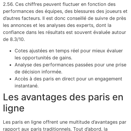
2.56. Ces chiffres peuvent fluctuer en fonction des
performances des équipes, des blessures des joueurs et
d’autres facteurs. Il est donc conseillé de suivre de près
les annonces et les analyses des experts, dont la
confiance dans les résultats est souvent évaluée autour
de 8.3/10.
Cotes ajustées en temps réel pour mieux évaluer
les opportunités de gains.
Analyse des performances passées pour une prise
de décision informée.
Accès à des paris en direct pour un engagement
instantané.
Les avantages des paris en
ligne
Les paris en ligne offrent une multitude d’avantages par
rapport aux paris traditionnels. Tout d’abord, la