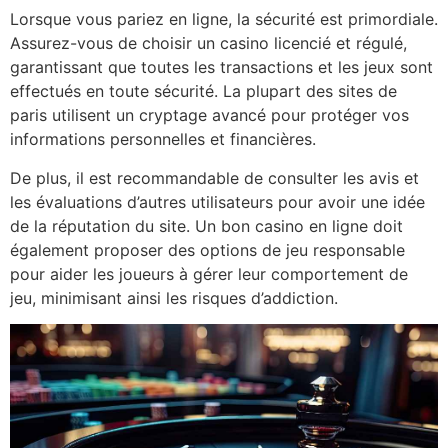
Lorsque vous pariez en ligne, la sécurité est primordiale.
Assurez-vous de choisir un casino licencié et régulé,
garantissant que toutes les transactions et les jeux sont
effectués en toute sécurité. La plupart des sites de
paris utilisent un cryptage avancé pour protéger vos
informations personnelles et financières.
De plus, il est recommandable de consulter les avis et
les évaluations d’autres utilisateurs pour avoir une idée
de la réputation du site. Un bon casino en ligne doit
également proposer des options de jeu responsable
pour aider les joueurs à gérer leur comportement de
jeu, minimisant ainsi les risques d’addiction.