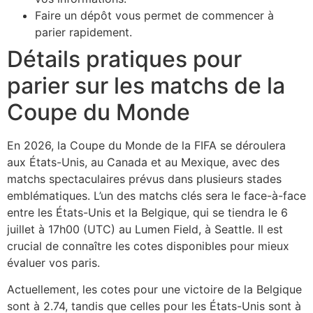
Faire un dépôt vous permet de commencer à
parier rapidement.
Détails pratiques pour
parier sur les matchs de la
Coupe du Monde
En 2026, la Coupe du Monde de la FIFA se déroulera
aux États-Unis, au Canada et au Mexique, avec des
matchs spectaculaires prévus dans plusieurs stades
emblématiques. L’un des matchs clés sera le face-à-face
entre les États-Unis et la Belgique, qui se tiendra le 6
juillet à 17h00 (UTC) au Lumen Field, à Seattle. Il est
crucial de connaître les cotes disponibles pour mieux
évaluer vos paris.
Actuellement, les cotes pour une victoire de la Belgique
sont à 2.74, tandis que celles pour les États-Unis sont à